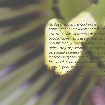
"Ik doe mee aan het Cool programm
zeggen dat het me aangenaam verras
gebeurt er veel en ik maak al ander
boodschappen en beweeg meer. Susa
heel persoonlijk op een aangename 
tijdens de groepsgesprekken krijgt i
persoonlijke aandacht op een respec
Iedereen heeft een andere reden om
hier wordt echt aandacht aangegeven
groep is goed en we lachen ook, som
kiespijn, maar dat mag de pret niet
steunen elkaar, ondersteund door S
ervoor!" -Anoniem