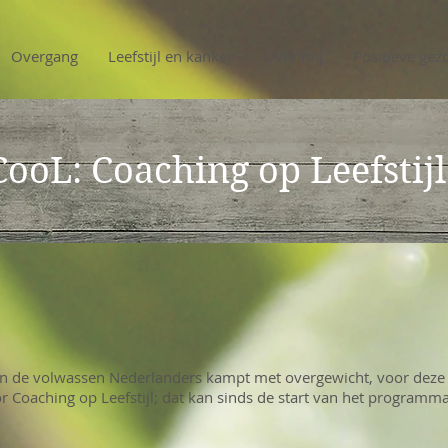
Overgang
Leefstijl en kanker
Over mij
Positieve gez
CooL: Coaching op Leefstijl
an de volwassen Nederlanders kampt met overgewicht, voor deze
r Coaching op Leefstijl; dat kan sinds de start van het programm