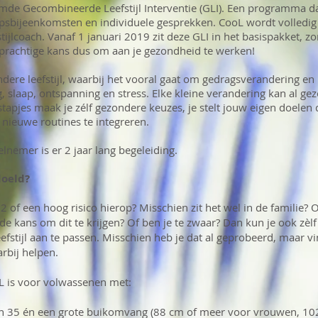
de Gecombineerde Leefstijl Interventie (GLI). Een programma da
psbijeenkomsten en individuele gesprekken. CooL wordt volledig
stijlcoach. Vanaf 1 januari 2019 zit deze GLI in het basispakket, 
n prachtige kans dus om aan je gezondheid te werken!
ndere leefstijl, waarbij het vooral gaat om gedragsverandering en 
 slaap, ontspanning en stress. Elke kleine verandering kan al g
stapjes maak je zélf gezondere keuzes, je stelt jouw eigen doelen 
nieuwe routines te integreren.
lnemer is er 2 jaar lang begeleiding.
doeld?
2 of een hoog risico hierop? Misschien zit het wel in de familie? O
 de kans om dit te krijgen? Of ben je te zwaar? Dan kun je ook zèl
efstijl aan te passen. Misschien heb je dat al geprobeerd, maar vi
arbij helpen.
 is voor volwassenen met:
n 35 én een grote buikomvang (88 cm of meer voor vrouwen, 10