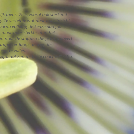
k mens. Ze is vooral ook sterk in t
 Ze vertelt je wat naar haar inzicht
aarna volledig de keuze aan jou.
 maar haar sterkte zit in het
én naar de stappen die je uitprobeert
 supporter langs de weg die
igt te vallen.
ijn: dat zijn de beste coaches!" -Mia