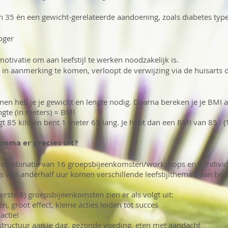
 35 én een gewicht-gerelateerde aandoening, zoals diabetes typ
oger
otivatie om aan leefstijl te werken noodzakelijk is.
n aanmerking te komen, verloopt de verwijzing via de huisarts o
en heb je je gewicht en lengte nodig. Daarna bereken je je BMI al
ngte (in meters) = BMI
gt 85 kilo en bent 1 meter 65 lang. Je hebt dan een BMI van 85 : (
amma er precies uit?
n combinatie van 16 groepsbijeenkomsten/workshops en 8 indivi
 van anderhalf uur komen verschillende leefstijlthema’s aan bo
erste 8) groepsbijeenkomsten zien er als volgt uit:
n, groot effect, kleine acties leiden tot succes
actie!
 structuur aan je dag, gezonde voeding, eten met aandacht