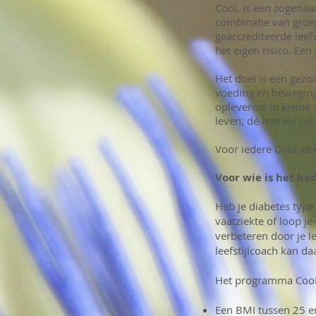
CooL is een zogenaam
combinatie van groe
geaccrediteerde leef
het eigen risico. Ee
Het doel is een gezo
voeding en beweging,
opleveren! In kleine 
leven; dé manier om 
Voor iedere CooL dee
Voor wie is het be
Heb je diabetes type 
vaatziekte of loop je
verbeteren door je le
leefstijlcoach kan da
Het programma CooL
Een BMI tussen 25 e