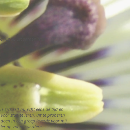
voer CooL uit samen met
rten.
e zichzelf nu echt eens de tijd en
oor stap te leren, uit te proberen
 doen in een groep leverde voor mij
zier op zonder verdere