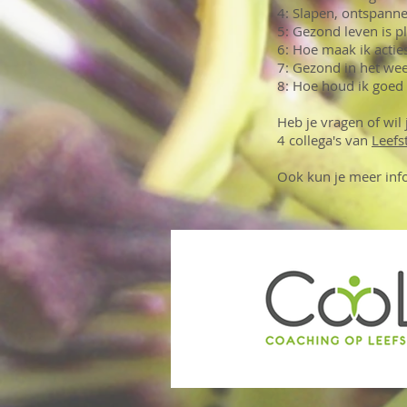
4: Slapen, ontspanne
5: Gezond leven is 
6: Hoe maak ik acties
7: Gezond in het week
8: Hoe houd ik goed g
Heb je vragen of wil
4 collega's van
Leefs
Ook kun je meer inf