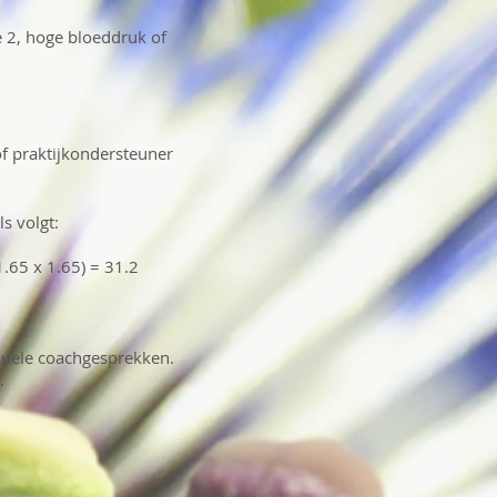
e 2, hoge bloeddruk of
f praktijkondersteuner
s volgt:
1.65 x 1.65) = 31.2
duele coachgesprekken.
d.