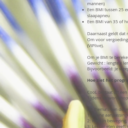
mannen)
Een BMI tussen 25 en
slaapapneu
Een BMI van 35 of h
Daarnaast geldt dat m
Om voor vergoeding i
(VIPlive).
Om je BMI te bereken
Gewicht : lengte x le
Bijvoorbeeld: Je wee
Hoe ziet het progr
CooL bestaat uit ee
Tijdens de workshops
De thema’s van de (e
1: Kleine aanpassinge
2: Kom in beweging, 
3: Lekker eten geeft