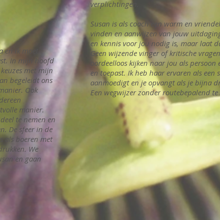
verplichtingen.
Susan is als coach een warm en vriendelij
vinden en aanwijzen van jouw uitdaging.
en kennis voor jou nodig is, maar laat d
a en ik moet
Geen wijzende vinger of kritische vragen
t. In mijn hoofd
oordeelloos kijken naar jou als persoon 
e keuzes met mijn
en toepast. Ik heb haar ervaren als een
n begeleidt ons
aanmoedigt en je opvangt als je bijna dre
manier. Ook
Een wegwijzer zonder routebepalend te z
edereen
tvolle manier.
 deel te nemen en
. De sfeer in de
s als boeren met
 drukken. We
usan en gaan