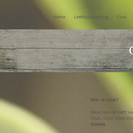
Home
Leefstijlcoaching
CooL
Wat is CooL?
Meer dan de helft v
CooL. CooL staat voo
SUSAN
.