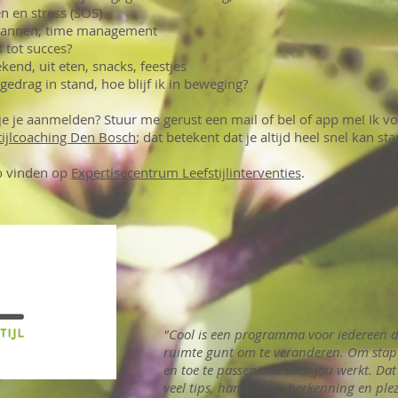
n en stress (SOS)
plannen, time management
 tot succes?
end, uit eten, snacks, feestjes
edrag in stand, hoe blijf ik in beweging?
 je je aanmelden? Stuur me gerust een mail of bel of app me! Ik 
tijlcoaching Den Bosch
; dat betekent dat je altijd heel snel kan sta
o vinden op
Expertisecentrum Leefstijlinterventies
.
"Cool is een programma voor iedereen di
ruimte gunt om te veranderen. Om stap v
en toe te passen wat voor jou werkt. Dat
veel tips, handvaten, herkenning en ple