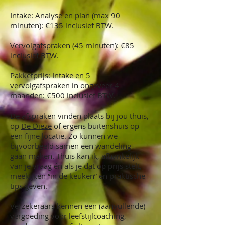
Intake: Analyse en plan (max 90
minuten): €135 inclusief BTW.
Vervolgafspraken (45 minuten): €85
inclusief BTW.
Pakketprijs: Intake en 5
vervolgafspraken in ongeveer 4
maanden: €500 inclusief BTW.
De afspraken vinden plaats bij jou thuis,
op
De Dieze
of ergens buitenshuis op
een fijne locatie. Zo kunnen we
bijvoorbeeld samen een wandeling
gaan maken. Thuis kan ik, afhankelijk
van je vraag én als je dat op prijs stelt,
meekijken “in de keuken” en praktische
tips geven.
Verzekeraars kennen een (aanvullende)
vergoeding voor leefstijlcoaching,