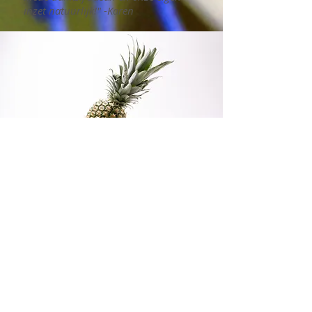
inzet natuurlijk!" -Karen
"Begeleiding van Susan typeert zich door het
samen aangaan van dat wat er is. Met
betrokkenheid en een vleugje humor pakt zij
op en door wat nodig is. Zaken overzichtelijk
maken en in stukjes hakken geven daar waar
nodig inzicht en ruimte om zelf weer verder
te kunnen." - Adriënne