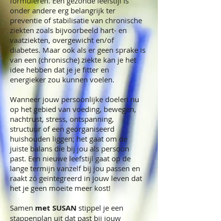
formuleren. Een gezonde leefstijl is
onder andere erg belangrijk ter
preventie of stabilisatie van chronische
ziekten zoals bijvoorbeeld hart- en
vaatziekten, overgewicht en/of
diabetes. Maar ook als er geen sprake is
van een (chronische) ziekte kan je het
idee hebben dat je je fitter en
energieker zou kunnen voelen.
Wanneer jouw persoonlijke doelen nu
op het gebied van voeding, bewegen,
nachtrust, stress, ontspanning,
structuur of een georganiseerd
huishouden liggen; het gaat om de
juiste balans die bij jou als persoon
past. Een nieuwe leefstijl gaat op de
lange termijn vanzelf bij jou passen en
raakt zó geïntegreerd in jouw leven dat
het je geen moeite meer kost!
Samen
met SUSAN
stippel je een
stappenplan uit dat past bij jouw