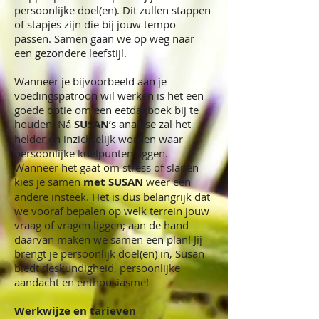
persoonlijke doel(en). Dit zullen stappen
of stapjes zijn die bij jouw tempo
passen. Samen gaan we op weg naar
een gezondere leefstijl.
Wanneer je bijvoorbeeld aan je
voedingspatroon wil werken is het een
goede optie om een eetdagboek bij te
houden. Ná
SUSAN
’s analyse zal het
helder en inzichtelijk worden waar
persoonlijke knelpunten liggen.
Wanneer het gaat om stress of slapen
kies je samen
met SUSAN
weer een
andere insteek. Het is dus belangrijk dat
we vooraf bepalen op welk terrein jouw
vraag of vragen liggen; aan de hand
daarvan maken we samen een plan! Jij
brengt je persoonlijk doel(en) in, Susan
biedt deskundigheid, persoonlijke
aandacht en enthousiasme!
Werkwijze en tarieven