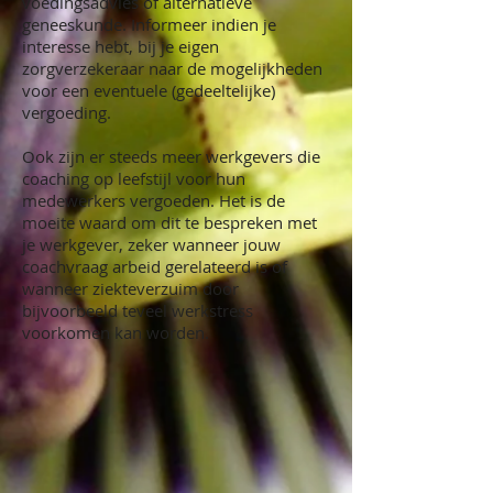
voedingsadvies of alternatieve
geneeskunde. Informeer indien je
interesse hebt, bij je eigen
zorgverzekeraar naar de mogelijkheden
voor een eventuele (gedeeltelijke)
vergoeding.
Ook zijn er steeds meer werkgevers die
coaching op leefstijl voor hun
medewerkers vergoeden. Het is de
moeite waard om dit te bespreken met
je werkgever, zeker wanneer jouw
coachvraag arbeid gerelateerd is of
wanneer ziekteverzuim door
bijvoorbeeld teveel werkstress
voorkomen kan worden.