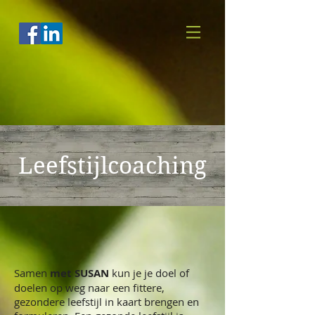
Leefstijlcoaching
Samen
met SUSAN
kun je je doel of
doelen op weg naar een fittere,
gezondere leefstijl in kaart brengen en