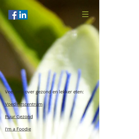
Veel info over gezond en lekker eten:
Voedingscentrum
Puur Gezond
I'm a Foodie