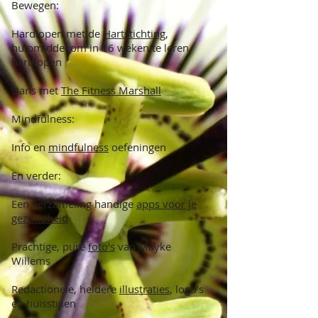
Bewegen:
Hardlopen
met de
Hartstichting
,
hulpmiddel om in 16 weken te leren
hardlopen
Dans met
The Fitness Marshall
Mindfulness:
Info en
mindfulness
oefeningen
En verder:
Een verzameling handige
apps voor je
gezondheid
Prachtige, pure
foto's
van Mayke
Willems
Redactionele, heldere
illustraties
, logo's
en huisstijlen