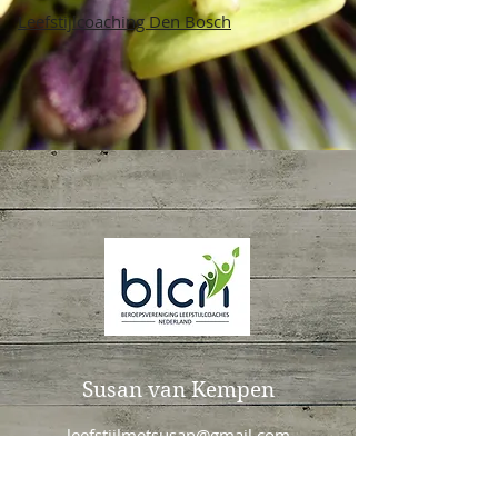
Leefstijlcoaching Den Bosch
Susan
van Kempen
leefstijlmetsusan@gmail.com